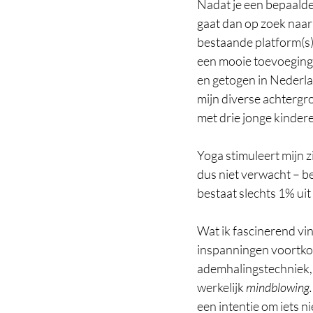
Nadat je een bepaalde 
gaat dan op zoek naar 
bestaande platform(s) 
een mooie toevoeging 
en getogen in Nederlan
mijn diverse achtergr
met drie jonge kinder
Yoga stimuleert mijn z
dus niet verwacht – b
bestaat slechts 1% uit
Wat ik fascinerend vin
inspanningen voortko
ademhalingstechniek, z
werkelijk 
mindblowing.
een intentie om iets n