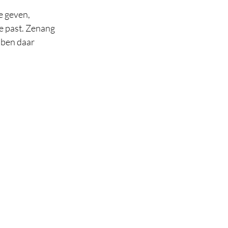
e geven, 
e past. Zenang 
 ben daar 