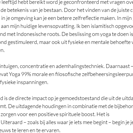
leeftijd hebt bereikt word je geconfronteerd met vragen over
de betekenis van je bestaan. Door het vinden van de juiste 
in je omgeving kan je een betere zelfreflectie maken. In mijn 
aan mijn huidige levensopvatting. Ik ben islamitisch opgev
d met Indonesische roots. De beslissing om yoga te doen is 
ond gestimuleerd, maar ook uit fysieke en mentale behoefte
en.
intuigen, concentratie en ademhalingstechniek. Daarnaast – 
evat Yoga 99% morale en filosofische zelfbeheersingsleerpu
 fysieke inspanningen.
d is de directe impact op je gemoedstoestand die uit de uitd
mt. De uitdagende houdingen in combinatie met de bijbeho
orgen voor een positieve spirituele boost. Het is 
 Uiteraard – zoals bij alles waar je iets mee begint – begin je je
ieuws te leren en te ervaren.