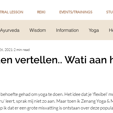
TRIAL LESSON
REIKI
EVENTS/TRAININGS
STU
Ayurveda
Wisdom
Information
Yoga
H
Transmission
26, 2021
2 min read
Mental Health
Healthy Relationsh
en vertellen.. Wati aan 
 Philosophy
behoefte gehad om yoga te doen. Het idee dat je ‘flexibel’ moe
u’ leert, sprak mij niet zo aan. Maar toen ik Zenang Yoga & 
 ik dat er een grote misvatting is ontstaan over deze popula