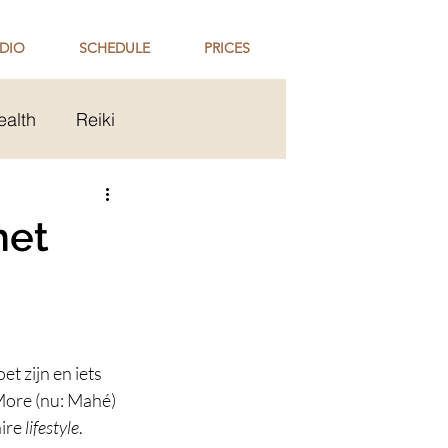
DIO
SCHEDULE
PRICES
ealth
Reiki
ip
Holi Celebration
het
t zijn en iets 
More (nu: Mahé) 
ire 
lifestyle
.