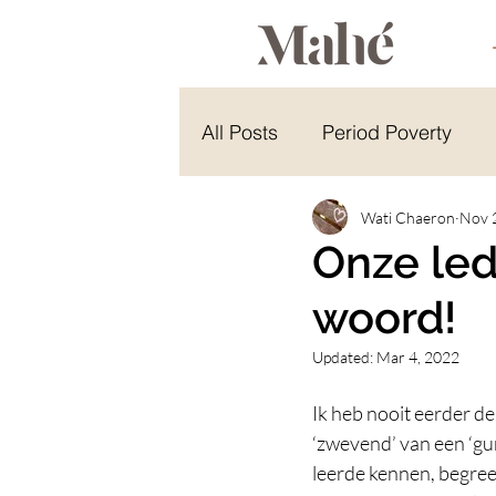
All Posts
Period Poverty
Energy Healing
Wati Chaeron
Energy 
Nov 
Onze led
woord!
Hindu Celebration
Yoga
Updated:
Mar 4, 2022
Ik heb nooit eerder de 
‘zwevend’ van een ‘gur
leerde kennen, begreep