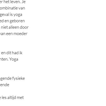
 het leven. Je 
combinatie van 
geval is yoga 
oed en geboren 
niet alleen door 
 van een moeder 
en dit had ik 
nten. Yoga 
agende fysieke 
rende 
 les altijd met 