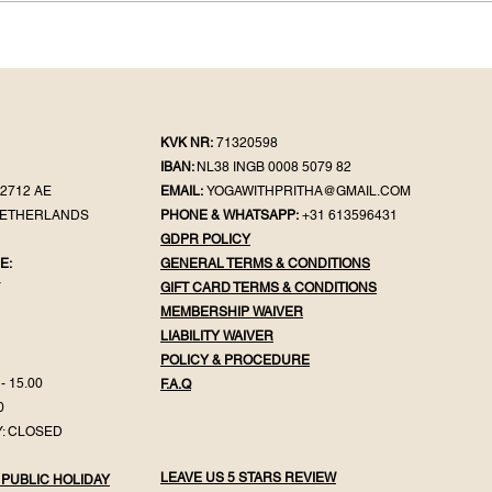
Holi: The Celebration of
Jal 
Colours, Fire, and the
Ritu
Courage to Begin Again
Min
KVK NR:
71320598
IBAN:
NL38 INGB 0008 5079 82
2712 AE
EMAIL:
YOGAWITHPRITHA@GMAIL.COM
NETHERLANDS
PHONE & WHATSAPP:
+31 613596431
GDPR POLICY
E:
GENERAL TER
MS & CONDITIONS
Y
GIFT CA
RD TERMS & CONDITIONS
MEMBERSHIP WAIVER
LIABILITY WAIVER
POLICY & PROC
EDURE
- 15.00
F.
A.Q
0
: CLOSED
LEAVE US 5 STARS REVIEW
 PUBLIC HOLIDAY