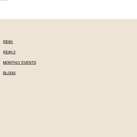
Neti: The Ancient Yogic
al for Clear Breath and
d
REIKI
REIKI 2
MONTHLY EVENTS
BLOGS