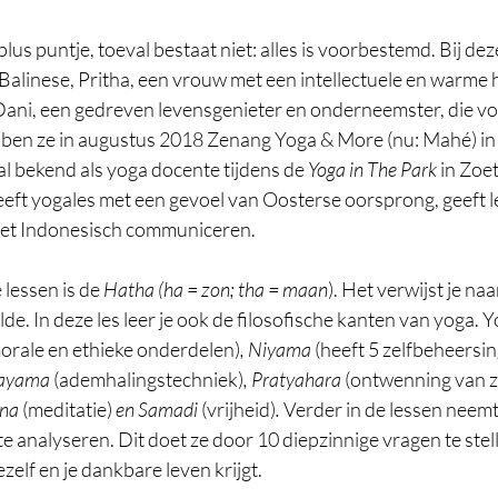
plus puntje, toeval bestaat niet: alles is voorbestemd. Bij dez
alinese, Pritha, een vrouw met een intellectuele en warme 
Dani, een gedreven levensgenieter en onderneemster, die vo
bben ze in augustus 2018 Zenang Yoga & More (nu: Mahé) i
al bekend als yoga docente tijdens de 
Yoga in The Park
 in Zoe
eft yogales met een gevoel van Oosterse oorsprong, geeft le
 het Indonesisch communiceren. 
lessen is de 
Hatha (ha = zon; tha = maan
). Het verwijst je na
de. In deze les leer je ook de filosofische kanten van yoga. Y
morale en ethieke onderdelen)
, Niyama 
(heeft 5 zelfbeheersi
nayama 
(ademhalingstechniek)
, Pratyahara 
(ontwenning van z
na 
(meditatie)
 en Samadi 
(vrijheid)
.
 Verder in de lessen neemt
e analyseren. Dit doet ze door 10 diepzinnige vragen te stel
zelf en je dankbare leven krijgt.