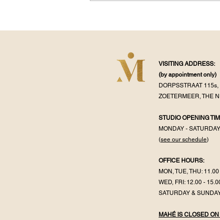
Kirtan: Ancient Sound,
Modern Calm — And Why
You Don’t Have to Be
Religious to Join
VISITING ADDRESS:
(by appointment
only)
DORPSSTRAAT 115s, 
ZOETERMEER, THE 
STUDIO OPENING TIM
MONDAY - SATURDA
(
see our schedule
)
OFFICE HOURS:
MON, TUE, THU: 11.00 
WED, FRI: 12.00 - 15.0
SATURDAY & SUNDAY
MAHÉ IS CLOSED ON