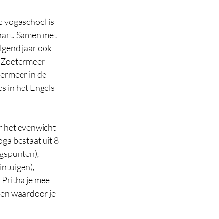
e yogaschool is 
hart. Samen met 
lgend jaar ook 
n Zoetermeer 
termeer in de 
s in het Engels 
ar het evenwicht 
oga bestaat uit 8 
ngspunten)
, 
intuigen)
, 
 Pritha je mee 
len waardoor je 