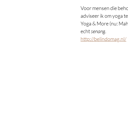
Voor mensen die behoe
adviseer ik om yoga t
Yoga & More (nu: Mahé)
echt 
senang
.
http://belindomag.nl/