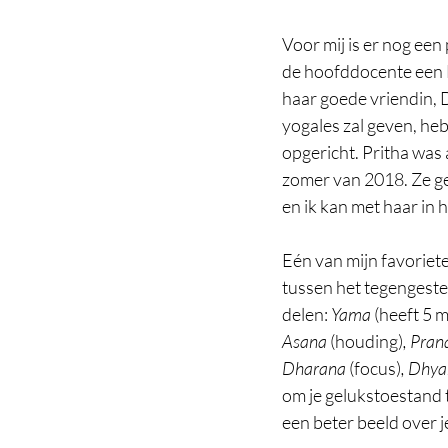
Voor mij is er nog een 
de hoofddocente een B
haar goede vriendin, 
yogales zal geven, he
opgericht. Pritha was 
zomer van 2018. Ze ge
en ik kan met haar in
Eén van mijn favoriete 
tussen het tegengestel
delen: 
Yama 
(heeft 5 
Asana 
(houding)
, Pra
Dharana 
(focus)
, Dhya
om je gelukstoestand t
een beter beeld over je