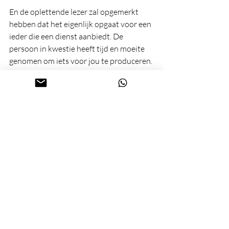
En de oplettende lezer zal opgemerkt 
hebben dat het eigenlijk opgaat voor een 
ieder die een dienst aanbiedt. De 
persoon in kwestie heeft tijd en moeite 
genomen om iets voor jou te produceren. 
Dat kan zijn een advies voor je startende 
onderneming of bijvoorbeeld het 
ontwerpen van een flyer of een 
boekomslag. ‘Don’t take things for 
granted’! Waardeer hen naar waarde.
En soms is zelfs een lief kaartje of 
whatsapp-berichtje als teken van dank al 
van grote waarde!
wisdom
teacher
guru dakshina
gift
Wisdom