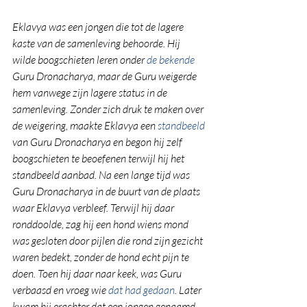
Eklavya was een jongen die tot de lagere 
kaste van de samenleving behoorde. Hij 
wilde boogschieten leren onder 
de bekende 
Guru Dronacharya, maar de Guru weigerde 
hem vanwege zijn lagere status in de 
samenleving. Zonder zich druk te maken over 
de weigering, maakte Eklavya een 
standbeeld
van Guru Dronacharya en begon hij zelf 
boogschieten te beoefenen terwijl hij het 
standbeeld aanbad. Na een lange tijd was 
Guru Dronacharya in de buurt van de plaats 
waar Eklavya verbleef. Terwijl hij daar 
ronddoolde, zag hij een hond wiens mond 
was gesloten door pijlen die rond zijn gezicht 
waren bedekt, zonder de hond echt pijn te 
doen. Toen hij daar naar keek, was Guru 
verbaasd en vroeg wie 
dat had gedaan
. Later 
kwam hij erachter dat een jongen genaamd 