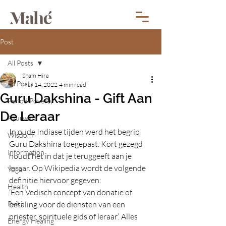
Post
All Posts
Sham Hira
All Posts
Mar 14, 2022
4 min read
Guru Dakshina - Gift Aan
Period Poverty
De Leraar
Ayurveda
In oude Indiase tijden werd het begrip 
Wisdom
Guru Dakshina toegepast. Kort gezegd 
Information
houdt het in dat je teruggeeft aan je 
leraar. Op Wikipedia wordt de volgende 
Yoga
definitie hiervoor gegeven:
Health
‘Een Vedisch concept van donatie of 
Reiki
betaling voor de diensten van een 
priester, spirituele gids of leraar’. Alles 
Energy Healing