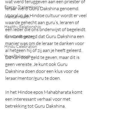
wat werd teruggeven aan een priester of 
Energy Transmission
leraar werd Guru Dakshina genoemd.
Vooral in de Hindoe cultuur wordt er veel 
Mental Health
waarde gehecht aan guru’s, leraren of 
Healthy Relationship
een ieder die ons onderwijst of begeleidt. 
Er wordt gezegd dat Guru Dakshina een 
Holi Celebration
manier was om de leraar te danken voor 
Hindu Celebration
al hetgeen hij of zij aan je heeft geleerd. 
Yoga Philosophy
Dit kan door geld te geven, maar dit is 
geen vereiste. Je kunt ook Guru 
Dakshina doen door een klus voor de 
leraar/mentor/guru te doen.
In het Hindoe epos Mahabharata komt 
een interessant verhaal voor met 
betrekking tot Guru Dakshina.