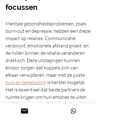
focussen
Mentale gezondheidsproblemen, zoals 
burn-out en depressie, hebben een diepe 
impact op relaties. Communicatie 
verdwijnt, emotionele afstand groeit, en 
de rollen binnen de relatie veranderen 
drastisch. Deze uitdagingen kunnen 
ervoor zorgen dat koppels zich van 
elkaar verwijderen, maar met de juiste 
hulp en begeleiding
 is herstel mogelijk. 
Het is essentieel dat beide partners de 
ruimte krijgen om hun emoties te uiten 
en dat ze samen werken aan het 
herstellen van hun relatie. Als jij of je 
partner hiermee worstelt, weet dan dat 
hulp zoeken een krachtige stap kan zijn 
om jullie relatie weer op de rails te 