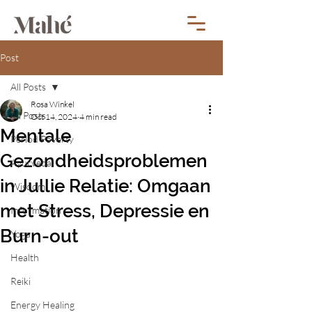
Post
All Posts
Rosa Winkel
All Posts
Oct 14, 2024
4 min read
Mentale
Period Poverty
Gezondheidsproblemen
Ayurveda
in Jullie Relatie: Omgaan
Wisdom
met Stress, Depressie en
Information
Burn-out
Yoga
Health
Reiki
Energy Healing