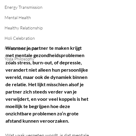
Energy Transmission
Mental Health
Healthy Relationship
Holi Celebration
Wanneer je partner te maken krijgt 
Hindu Celebration
met mentale gezondheidsproblemen 
Yoga Philosophy
zoals stress, burn-out, of depressie, 
verandert niet alleen hun persoonlijke 
wereld, maar ook de dynamiek binnen 
de relatie. Het lijkt misschien alsof je 
partner zich steeds verder van je 
verwijdert, en voor veel koppels is het 
moeilijk te begrijpen hoe deze 
onzichtbare problemen zo’n grote 
afstand kunnen veroorzaken.
Wat vaak vergeten wordt, is dat mentale 